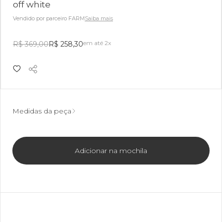
off white
Vendido por parceiro FARM
Saiba mais
em até 2x
R$ 369,00
R$ 258,30
Medidas da peça
Adicionar na mochila