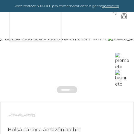
você merece 30% OFF pra comemorar com a gente
aproveita!
0
ref 354459_46310
Bolsa carioca amazônia chic