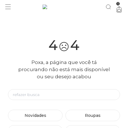
0
você merece 30% OFF pra comemorar com a gente
aproveita!
4
4
Poxa, a página que você tá
procurando não está mais disponível
ou seu desejo acabou
Novidades
Roupas