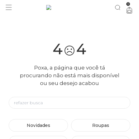
0
você merece 30% OFF pra comemorar com a gente
aproveita!
4
4
Poxa, a página que você tá
procurando não está mais disponível
ou seu desejo acabou
Novidades
Roupas