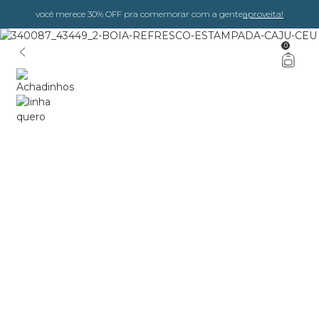
você merece 30% OFF pra comemorar com a gente
aproveita!
0