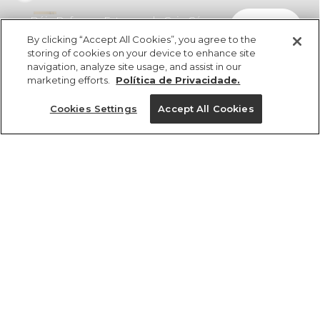
Bóia Refresco Estampada Caju Céu
comprar
R$ 149,00
By clicking “Accept All Cookies”, you agree to the
storing of cookies on your device to enhance site
navigation, analyze site usage, and assist in our
marketing efforts.
Política de Privacidade.
Cookies Settings
Accept All Cookies
ref 340087_43449
Bóia Refresco
Estampada Caju Céu
Tamanhos
R$ 149,00
U
25%OFF no app, cupom: VEMPROAPP
1 un.
tamanhos
1 un.
Ver medidas da peça
U