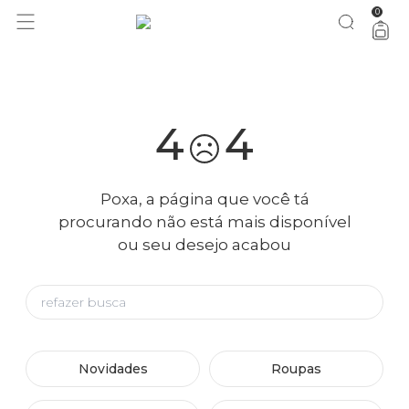
0
você merece 30% OFF pra comemorar com a gente
aproveita!
4
4
Poxa, a página que você tá
procurando não está mais disponível
ou seu desejo acabou
Novidades
Roupas