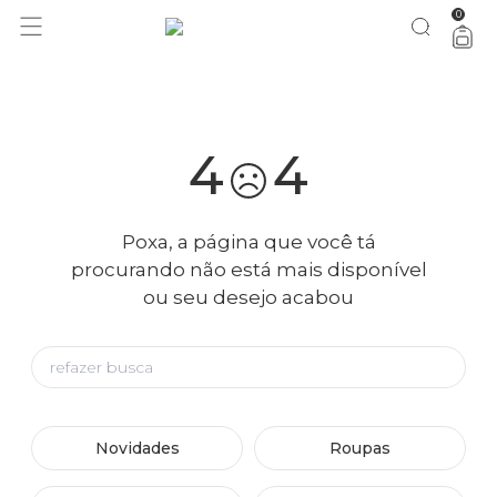
0
você merece 30% OFF pra comemorar com a gente
aproveita!
4
4
Poxa, a página que você tá
procurando não está mais disponível
ou seu desejo acabou
Novidades
Roupas