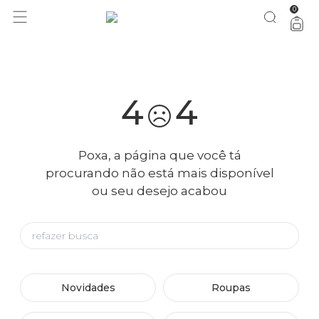
0
você merece 30% OFF pra comemorar com a gente
aproveita!
4
4
Poxa, a página que você tá
procurando não está mais disponível
ou seu desejo acabou
Novidades
Roupas