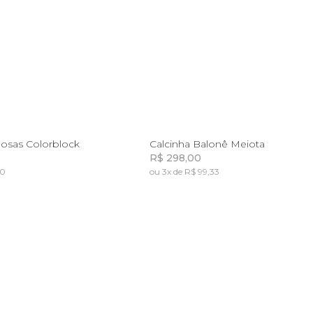
P
M
G
P
M
osas Colorblock
Calcinha Balonê Meiota
R$ 298,00
60
ou 3x de R$ 99,33
Incluir na mochila
Incluir na mochila