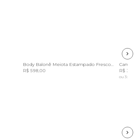
G
Body Balonê Meiota Estampado Frescor De Arara
R$ 598,00
R$ 379,0
ou 3x de R$
Incluir na mochila