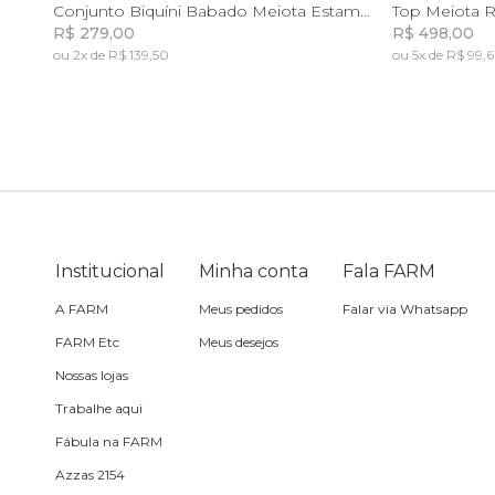
P
Conjunto Biquíni Babado Meiota Estampado Frescor De Arara
Top Meiota R
R$ 279,00
R$ 498,00
Skate
ou 2x de R$ 139,50
ou 5x de R$ 99,
Incluir na mochila
Incluir na mochila
Sling
Toalha
Travesseiro
Institucional
Minha conta
Fala FARM
Vela
A FARM
Meus pedidos
Falar via Whatsapp
FARM Etc
Meus desejos
Nossas lojas
Trabalhe aqui
Fábula na FARM
Azzas 2154