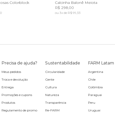
P
M
G
P
M
osas Colorblock
Calcinha Balonê Meiota
R$ 298,00
60
ou 3x de R$ 99,33
Incluir na mochila
Incluir na mochila
Precisa de ajuda?
Sustentabilidade
FARM Latam
Meus pedidos
Circularidade
Argentina
Troca e devolução
Gente
Chile
Entrega
Cultura
Colômbia
Promoções e cupons
Natureza
Paraguai
Produtos
Transparência
Peru
Regulamento de promo
Re-FARM
Uruguai