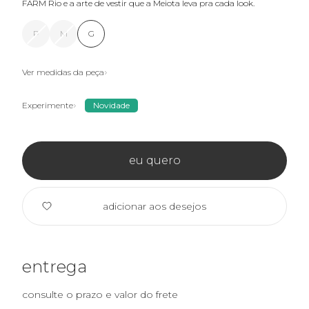
FARM Rio e a arte de vestir que a Meiota leva pra cada look.
P
M
G
Ver medidas da peça
Experimente
Novidade
eu quero
adicionar aos desejos
entrega
consulte o prazo e valor do frete