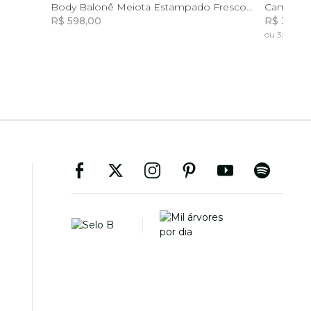
G
Body Balonê Meiota Estampado Frescor De Arara
R$ 598,00
R$ 379,0
ou 3x de R$
Incluir na mochila
Incluir na mochila