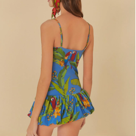
Estojo
Fone e headphone
Frescobol
Lancheira
Lenço
Mala
Meia