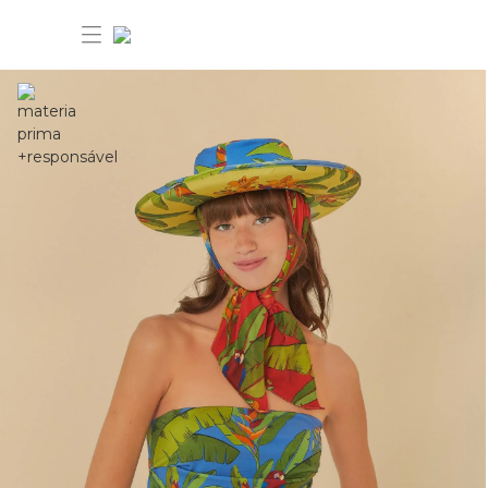
30% OFF ANIVERSÁRIO FARM
Novidades
Roupas
Novidades
Bazar
Roupas
Ver tudo
FARM Etc
Bazar