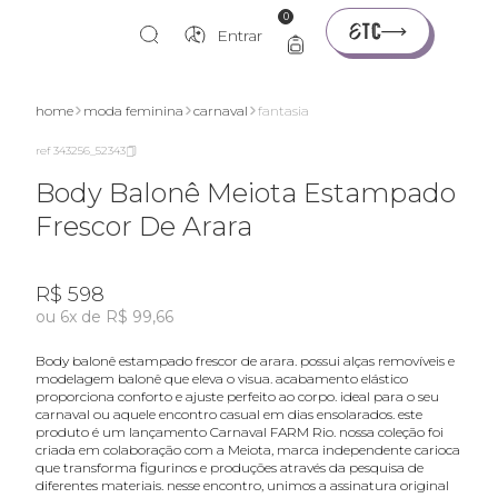
0
Entrar
home
moda feminina
carnaval
fantasia
ref 343256_52343
Body Balonê Meiota Estampado
Frescor De Arara
R$ 598
ou 6x de R$ 99,66
body balonê estampado frescor de arara. possui alças removíveis e
modelagem balonê que eleva o visua. acabamento elástico
proporciona conforto e ajuste perfeito ao corpo. ideal para o seu
carnaval ou aquele encontro casual em dias ensolarados. este
produto é um lançamento Carnaval FARM Rio. nossa coleção foi
criada em colaboração com a Meiota, marca independente carioca
que transforma figurinos e produções através da pesquisa de
diferentes materiais. nesse encontro, unimos a assinatura original