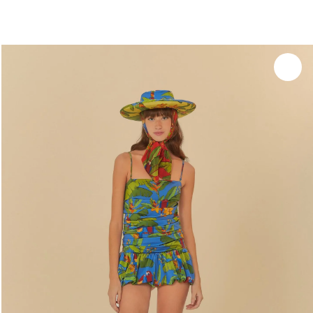
você merece 30% OFF pra comemorar com a gente
aproveita!
Experimente