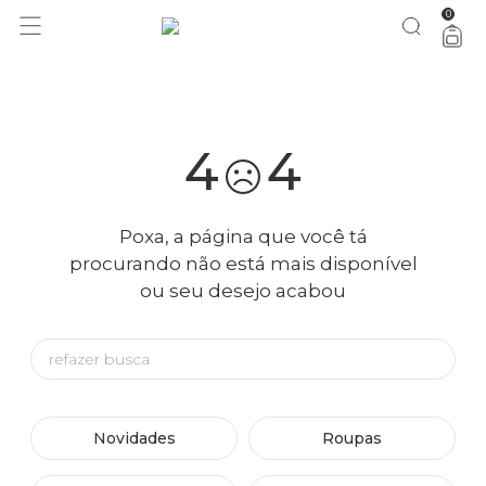
0
você merece 30% OFF pra comemorar com a gente
aproveita!
4
4
Poxa, a página que você tá
procurando não está mais disponível
ou seu desejo acabou
Novidades
Roupas