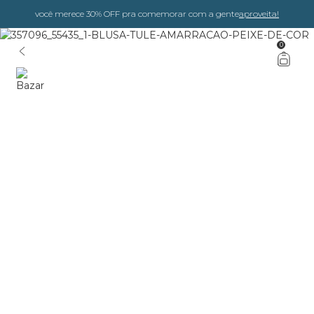
você merece 30% OFF pra comemorar com a gente
aproveita!
0