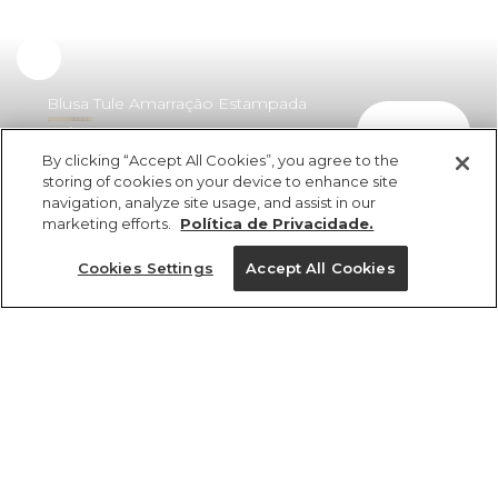
Blusa Tule Amarração Estampada
comprar
Peixe De Cor
By clicking “Accept All Cookies”, you agree to the
R$ 279,00
R$ 156,24
storing of cookies on your device to enhance site
navigation, analyze site usage, and assist in our
marketing efforts.
Política de Privacidade.
Cookies Settings
Accept All Cookies
ref 357096_55435
Blusa Tule
Amarração
Tamanhos
Tamanhos
Tamanhos
Tamanhos
Estampada Peixe De
Cor
GG
PP
PP
PP
M
P
P
P
PP
M
M
M
G
G
G
G
GG
GG
GG
P
R$ 279,00
R$ 156,24