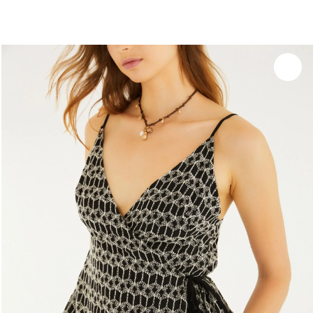
você merece 30% OFF pra comemorar com a gente
aproveita!
Experimente