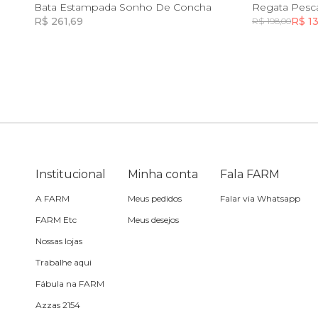
G
PP
Bata Estampada Sonho De Concha
Regata Pesc
R$ 261,69
R$ 1
R$ 198,00
Toalha
Incluir na mochila
Incluir na mochila
Travesseiro
Vela
Institucional
Minha conta
Fala FARM
A FARM
Meus pedidos
Falar via Whatsapp
FARM Etc
Meus desejos
Nossas lojas
Trabalhe aqui
Fábula na FARM
Azzas 2154