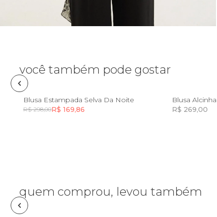
Pin e patch
Planner
Pochete
você também pode gostar
Porta
incenso e
PP
P
M
G
GG
Blusa Estampada Selva Da Noite
Blusa Alcinh
incensário
R$ 169,86
R$ 269,00
R$ 298,00
Porta
isqueiro
Incluir na mochila
Sabonete
Skate
quem comprou, levou também
Sling