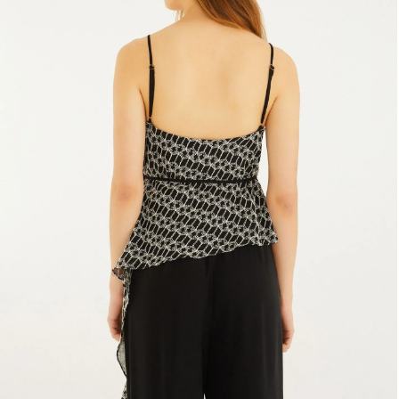
Frescobol
Lancheira
Lenço
Mala
Meia
Necessaire
Óculos de sol