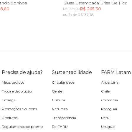
P
M
G
GG
PP
M
G
GG
ando Sonhos
Blusa Estampada Brisa De Flor
38,60
R$ 265,30
R$ 379,00
ou 2x de R$ 132,65
Incluir na mochila
Incluir na mochila
Precisa de ajuda?
Sustentabilidade
FARM Latam
Meus pedidos
Circularidade
Argentina
Troca e devolução
Gente
Chile
Entrega
Cultura
Colômbia
Promoções e cupons
Natureza
Paraguai
Produtos
Transparência
Peru
Regulamento de promo
Re-FARM
Uruguai