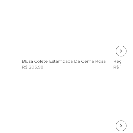
G
M
G
GG
Blusa Colete Estampada Da Gema Rosa
Regata 
R$ 203,98
R$ 123,6
Incluir na mochila