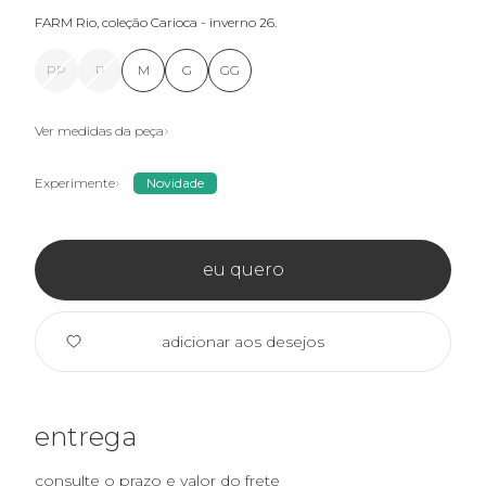
FARM Rio, coleção Carioca - inverno 26.
PP
P
M
G
GG
Ver medidas da peça
Experimente
Novidade
eu quero
adicionar aos desejos
entrega
consulte o prazo e valor do frete