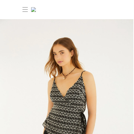
30% OFF ANIVERSÁRIO FARM
Novidades
Roupas
Novidades
Bazar
Roupas
Ver tudo
FARM Etc
Bazar