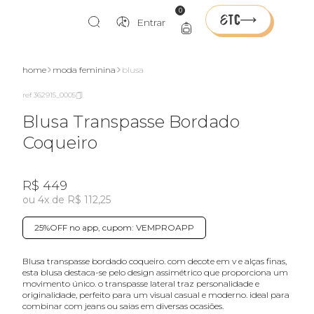
0
Entrar
home
moda feminina
blusa
ref 362915_0005
Blusa Transpasse Bordado
Coqueiro
R$ 449
ou 4x de R$ 112,25
25%OFF no app, cupom: VEMPROAPP
blusa transpasse bordado coqueiro. com decote em v e alças finas,
esta blusa destaca-se pelo design assimétrico que proporciona um
movimento único. o transpasse lateral traz personalidade e
originalidade, perfeito para um visual casual e moderno. ideal para
combinar com jeans ou saias em diversas ocasiões.