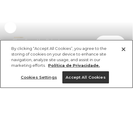
Blusa Sem Alça Babado
comprar
R$ 398,00
R$ 210,94
By clicking “Accept All Cookies”, you agree to the
storing of cookies on your device to enhance site
navigation, analyze site usage, and assist in our
marketing efforts.
Política de Privacidade.
Cookies Settings
Accept All Cookies
ref 346569_52727
Blusa Sem Alça
Babado
Tamanhos
R$ 398,00
R$ 210,94
2x R$ 105,47 sem juros
PP
P
M
G
GG