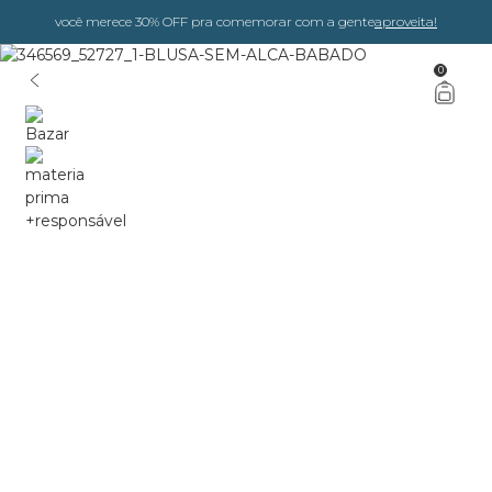
você merece 30% OFF pra comemorar com a gente
aproveita!
0