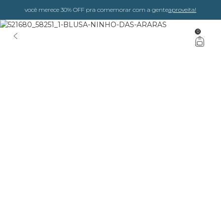
você merece 30% OFF pra comemorar com a gente
aproveita!
0