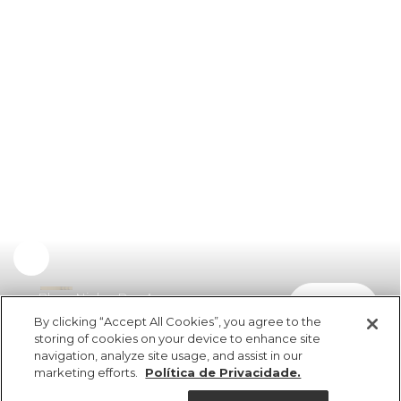
Blusa Ninho Das Araras
comprar
R$ 219,00
By clicking “Accept All Cookies”, you agree to the
storing of cookies on your device to enhance site
navigation, analyze site usage, and assist in our
marketing efforts.
Política de Privacidade.