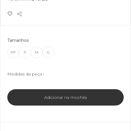
Tamanhos
PP
P
M
G
Medidas da peça
Adicionar na mochila