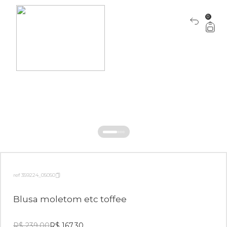
0
ref 359224_05050
Blusa moletom etc toffee
R$ 239,00
R$ 167,30