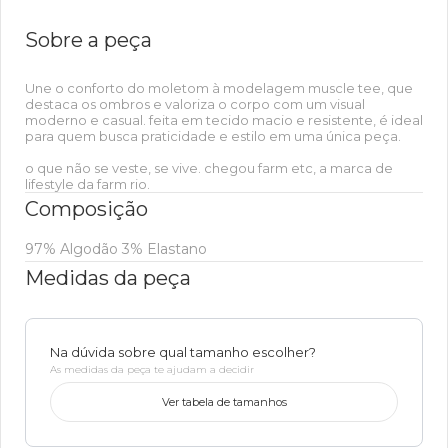
Sobre a peça
Une o conforto do moletom à modelagem muscle tee, que
destaca os ombros e valoriza o corpo com um visual
moderno e casual. feita em tecido macio e resistente, é ideal
para quem busca praticidade e estilo em uma única peça.
o que não se veste, se vive. chegou farm etc, a marca de
lifestyle da farm rio.
Composição
97% Algodão 3% Elastano
Medidas da peça
Na dúvida sobre qual tamanho escolher?
As medidas da peça te ajudam a decidir
Ver tabela de tamanhos