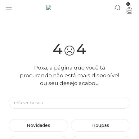
0
você merece 30% OFF pra comemorar com a gente
aproveita!
4
4
Poxa, a página que você tá
procurando não está mais disponível
ou seu desejo acabou
Novidades
Roupas