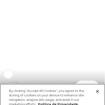
Blusa Moletom Carinhonca Rosa
comprar
R$ 109,50
By clicking “Accept All Cookies”, you agree to the
storing of cookies on your device to enhance site
navigation, analyze site usage, and assist in our
marketing efforts.
Política de Privacidade.