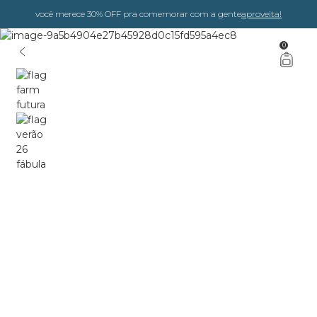
você merece 30% OFF pra comemorar com a gente
aproveita!
0