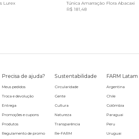
G
GG
G
s Lurex
Túnica Amarração Flora Abacaxi
R$ 181,48
Incluir na mochila
Incluir na mochila
Incluir na mochila
Precisa de ajuda?
Sustentabilidade
FARM Latam
Meus pedidos
Circularidade
Argentina
Troca e devolução
Gente
Chile
Entrega
Cultura
Colômbia
Promoções e cupons
Natureza
Paraguai
Produtos
Transparência
Peru
Regulamento de promo
Re-FARM
Uruguai