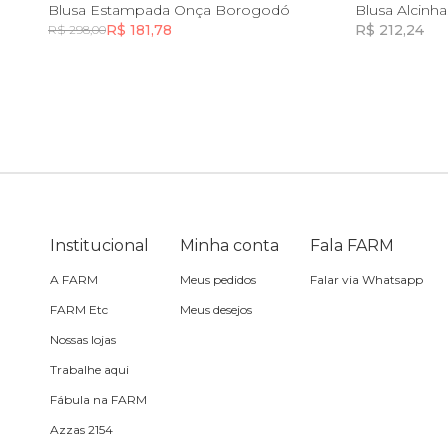
PP
G
GG
Blusa Estampada Onça Borogodó
Blusa Alcinha
R$ 181,78
R$ 212,24
R$ 298,00
Toalha
Incluir na mochila
Travesseiro
Vela
Institucional
Minha conta
Fala FARM
A FARM
Meus pedidos
Falar via Whatsapp
FARM Etc
Meus desejos
Nossas lojas
Trabalhe aqui
Fábula na FARM
Azzas 2154