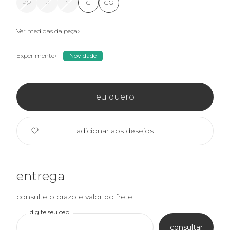
PP
P
M
G
GG
Ver medidas da peça
Experimente
Novidade
eu quero
adicionar aos desejos
entrega
consulte o prazo e valor do frete
digite seu cep
consultar