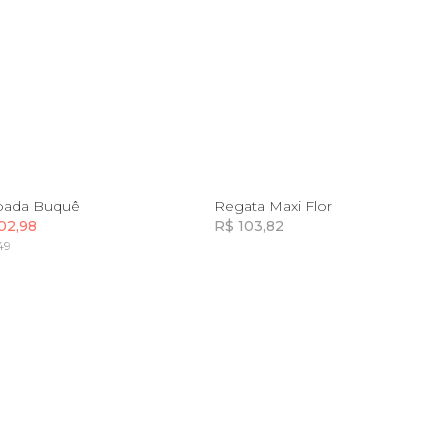
PP
P
GG
GG
pada Buquê
Regata Maxi Flor
02,98
R$ 103,82
49
Incluir na mochila
Incluir na mochila
Incluir na mochila