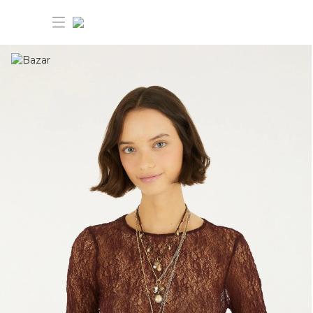
30% OFF ANIVERSÁRIO FARM
Novidades
Roupas
Novidades
Bazar
Roupas
Ver tudo
FARM Etc
Bazar