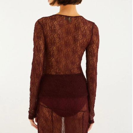
Frescobol
Lancheira
Lenço
Mala
Meia
Necessaire
Óculos de sol