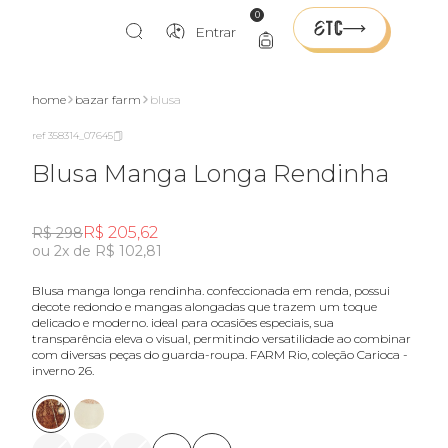
0
Entrar
home
bazar farm
blusa
ref 358314_07645
Blusa Manga Longa Rendinha
R$ 205,62
R$ 298
ou 2x de R$ 102,81
blusa manga longa rendinha. confeccionada em renda, possui
decote redondo e mangas alongadas que trazem um toque
delicado e moderno. ideal para ocasiões especiais, sua
transparência eleva o visual, permitindo versatilidade ao combinar
com diversas peças do guarda-roupa. FARM Rio, coleção Carioca -
inverno 26.