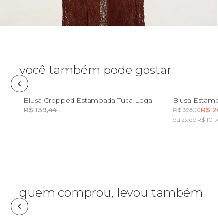
Pin e patch
Planner
Pochete
você também pode gostar
Porta
incenso e
PP
Blusa Cropped Estampada Tuca Legal
Blusa Estam
incensário
R$ 139,44
R$ 2
R$ 398,00
Porta
ou 2x de R$ 101,
isqueiro
Incluir na mochila
Incluir na mochila
Sabonete
Skate
quem comprou, levou também
Sling