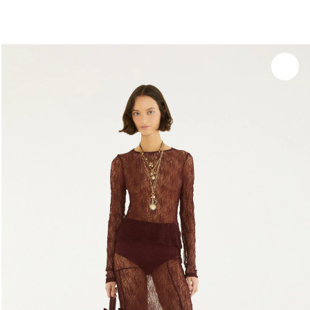
você merece 30% OFF pra comemorar com a gente
aproveita!
Experimente