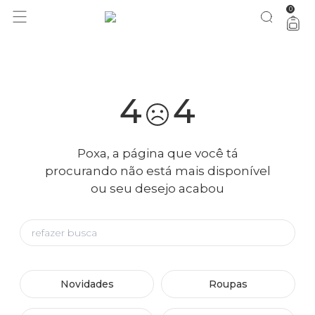
0
você merece 30% OFF pra comemorar com a gente
aproveita!
4
4
Poxa, a página que você tá
procurando não está mais disponível
ou seu desejo acabou
Novidades
Roupas