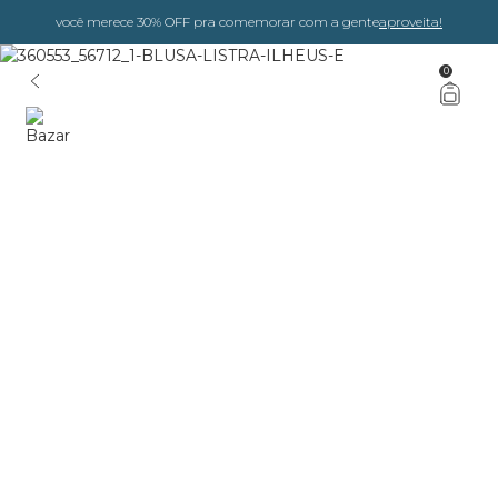
você merece 30% OFF pra comemorar com a gente
aproveita!
0