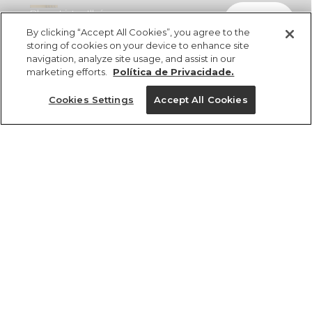
Blusa Listra Ilhéus
comprar
R$ 298,00
R$ 184,76
By clicking “Accept All Cookies”, you agree to the
storing of cookies on your device to enhance site
navigation, analyze site usage, and assist in our
marketing efforts.
Política de Privacidade.
Cookies Settings
Accept All Cookies
ref 360553_56712
Blusa Listra Ilhéus
Tamanhos
Tamanhos
Tamanhos
Tamanhos
R$ 298,00
R$ 184,76
tamanhos
PP
PP
PP
P
GG
P
P
P
PP
M
M
M
M
G
G
G
GG
GG
GG
G
PP
P
M
G
GG
1 un.
1 un.
Ver medidas da peça
Ver medidas da peça
Ver medidas da peça
Ver medidas da peça
Ver medidas da peça