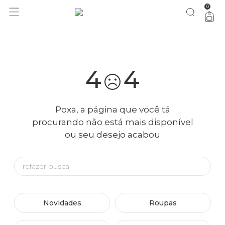
0
você merece 30% OFF pra comemorar com a gente
aproveita!
4
4
Poxa, a página que você tá
procurando não está mais disponível
ou seu desejo acabou
Novidades
Roupas