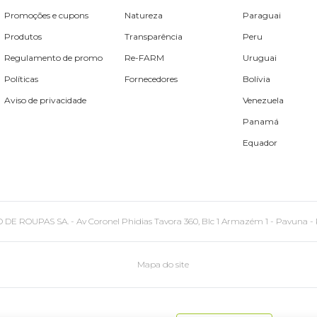
Promoções e cupons
Natureza
Paraguai
Produtos
Transparência
Peru
Regulamento de promo
Re-FARM
Uruguai
Políticas
Fornecedores
Bolívia
Aviso de privacidade
Venezuela
Panamá
Equador
PAS SA. - Av Coronel Phidias Tavora 360, Blc 1 Armazém 1 - Pavuna - Rio de
Mapa do site