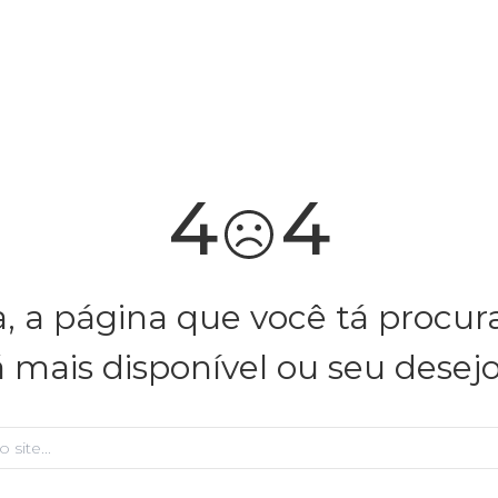
você merece 30% OFF pra comemorar com a gente
aproveita!
4
4
, a página que você tá procu
á mais disponível ou seu desej