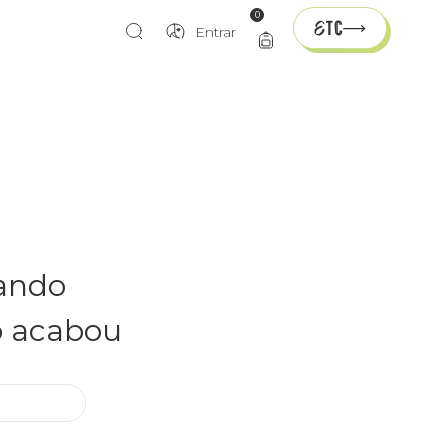
0
Entrar
rando
o acabou