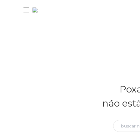
30% OFF ANIVERSÁRIO FARM
Novidades
Poxa
Roupas
Novidades
não est
Bazar
Roupas
Ver tudo
FARM Etc
Bazar