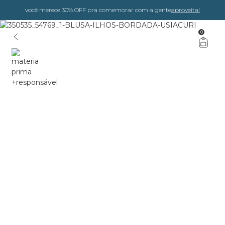
você merece 30% OFF pra comemorar com a gente
aproveita!
0