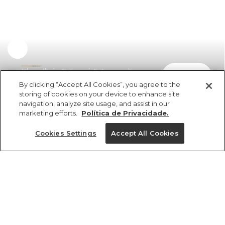
Blusa Ilhós Cobogó Estampada
comprar
R$ 498,00
By clicking “Accept All Cookies”, you agree to the
storing of cookies on your device to enhance site
navigation, analyze site usage, and assist in our
marketing efforts.
Política de Privacidade.
Cookies Settings
Accept All Cookies
ref 350535_54769
Blusa Ilhós Cobogó
Estampada
Tamanhos
Tamanhos
Tamanhos
Tamanhos
R$ 498,00
5x R$ 99,60 sem juros
PP
PP
PP
PP
P
P
P
P
M
M
M
M
G
G
G
G
GG
GG
GG
GG