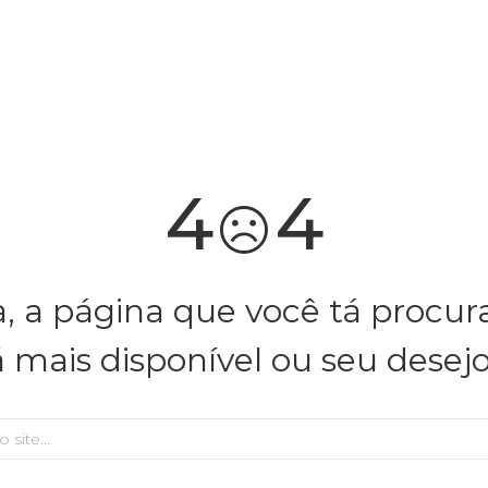
você merece 30% OFF pra comemorar com a gente
aproveita!
4
4
, a página que você tá procu
á mais disponível ou seu desej