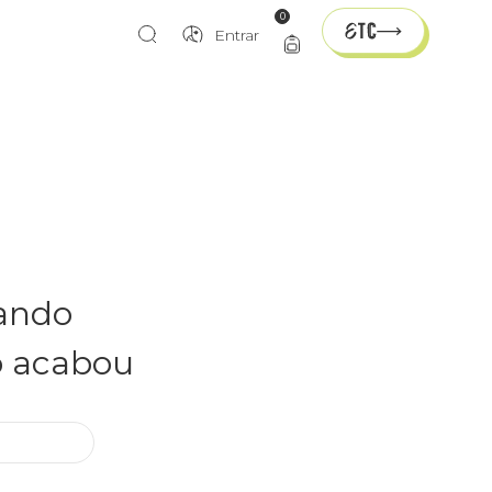
0
Entrar
rando
o acabou