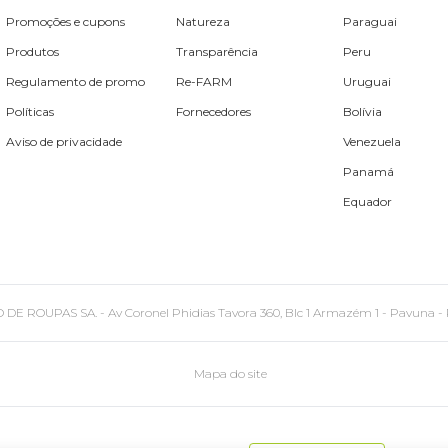
Promoções e cupons
Natureza
Paraguai
Produtos
Transparência
Peru
Regulamento de promo
Re-FARM
Uruguai
Políticas
Fornecedores
Bolívia
Aviso de privacidade
Venezuela
Panamá
Equador
PAS SA. - Av Coronel Phidias Tavora 360, Blc 1 Armazém 1 - Pavuna - Rio de
Mapa do site