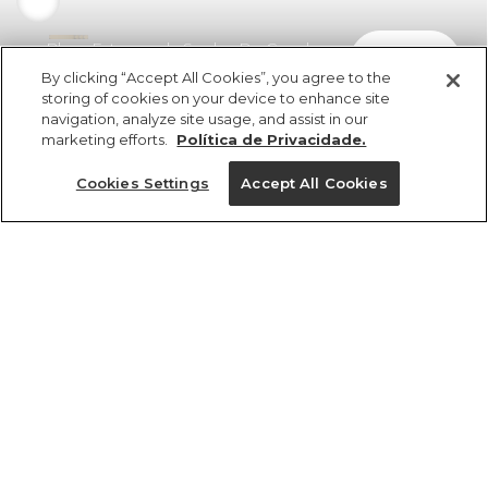
Blusa Estampada Sonho De Concha
comprar
R$ 279,00
R$ 198,09
By clicking “Accept All Cookies”, you agree to the
storing of cookies on your device to enhance site
navigation, analyze site usage, and assist in our
marketing efforts.
Política de Privacidade.
Cookies Settings
Accept All Cookies
ref 361069_56711
Blusa Estampada
Sonho De Concha
Tamanhos
R$ 279,00
R$ 198,09
2x R$ 99,04 sem juros
GG
PP
P
M
G
tamanhos
1 un.
1 un.
PP
P
M
G
GG
Ver medidas da peça