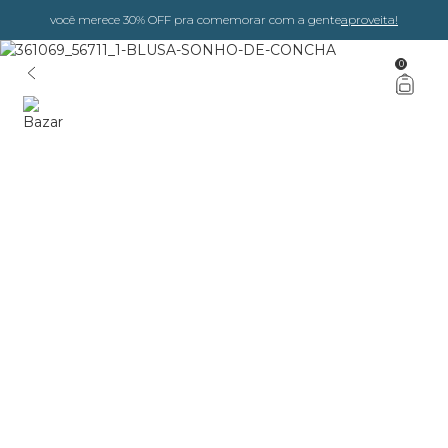
você merece 30% OFF pra comemorar com a gente
aproveita!
0