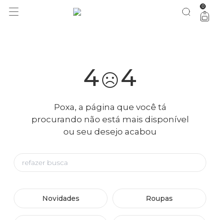
0
você merece 30% OFF pra comemorar com a gente
aproveita!
4
4
Poxa, a página que você tá
procurando não está mais disponível
ou seu desejo acabou
Novidades
Roupas