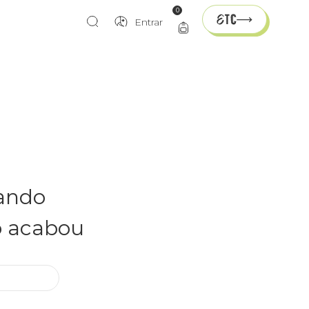
0
Entrar
rando
o acabou