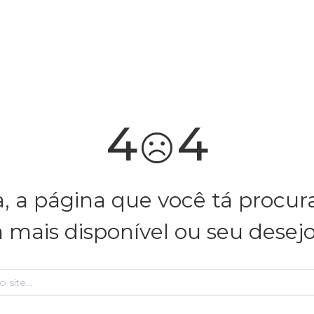
você merece 30% OFF pra comemorar com a gente
aproveita!
4
4
, a página que você tá procu
á mais disponível ou seu desej