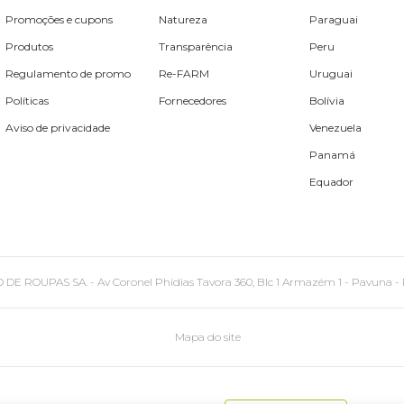
Promoções e cupons
Natureza
Paraguai
Produtos
Transparência
Peru
Regulamento de promo
Re-FARM
Uruguai
Políticas
Fornecedores
Bolívia
Aviso de privacidade
Venezuela
Panamá
Equador
PAS SA. - Av Coronel Phidias Tavora 360, Blc 1 Armazém 1 - Pavuna - Rio de
Mapa do site