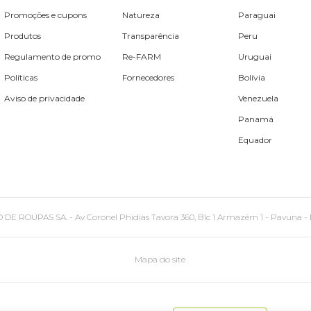
Promoções e cupons
Natureza
Paraguai
Produtos
Transparência
Peru
Regulamento de promo
Re-FARM
Uruguai
Políticas
Fornecedores
Bolívia
Aviso de privacidade
Venezuela
Panamá
Equador
PAS SA. - Av Coronel Phidias Tavora 360, Blc 1 Armazém 1 - Pavuna - Rio de
Mapa do site