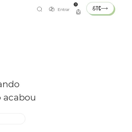
0
Entrar
rando
o acabou