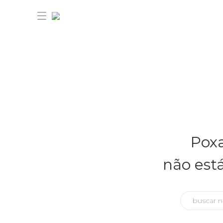
30% OFF ANIVERSÁRIO FARM
Novidades
Poxa
Roupas
Novidades
não est
Bazar
Roupas
Ver tudo
FARM Etc
Bazar