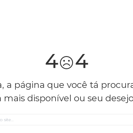
você merece 30% OFF pra comemorar com a gente
aproveita!
4
4
, a página que você tá procu
á mais disponível ou seu desej