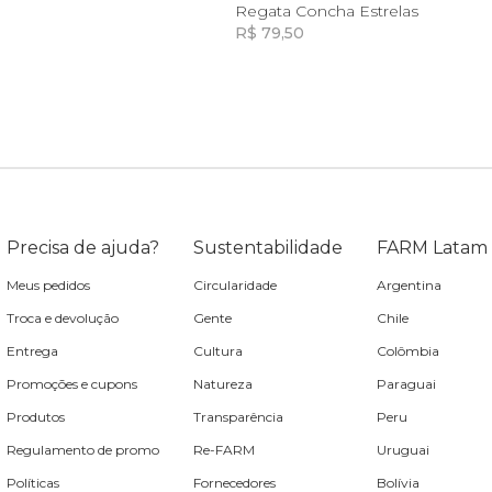
10
12
14
8
10
12
Regata Concha Estrelas
R$ 79,50
Incluir na mochila
Incluir na mochila
Precisa de ajuda?
Sustentabilidade
FARM Latam
Meus pedidos
Circularidade
Argentina
Troca e devolução
Gente
Chile
Entrega
Cultura
Colômbia
Promoções e cupons
Natureza
Paraguai
Produtos
Transparência
Peru
Regulamento de promo
Re-FARM
Uruguai
Políticas
Fornecedores
Bolívia