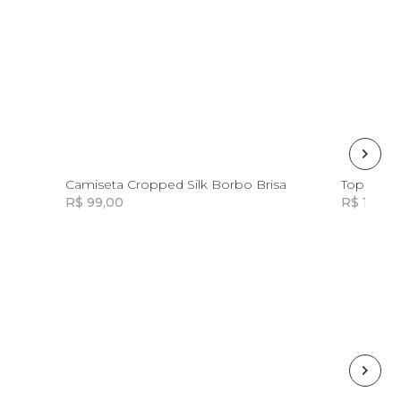
8
Camiseta Cropped Silk Borbo Brisa
Top Rib 
R$ 99,00
R$ 139,0
Incluir na mochila
Incluir na mochila