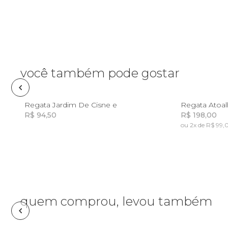
Necessaire
Óculos de sol
Pin e patch
você também pode gostar
Planner
10
12
14
8
Regata Jardim De Cisne e
Regata Atoa
R$ 94,50
R$ 198,00
Pochete
ou 2x de R$ 99,
Incluir na mochila
Porta incenso e incensário
Porta isqueiro
quem comprou, levou também
Sabonete