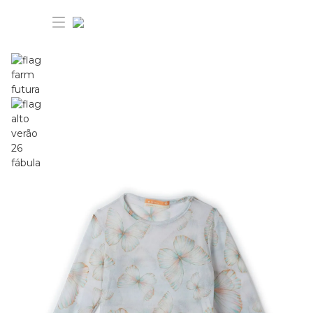
30% OFF ANIVERSÁRIO FARM
Novidades
Roupas
Novidades
Bazar
Roupas
Ver tudo
FARM Etc
Bazar