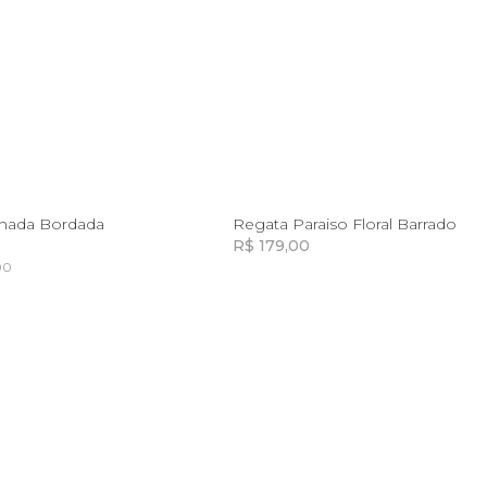
10
12
14
8
10
12
14
lhada Bordada
Regata Paraiso Floral Barrado
R$ 179,00
00
Incluir na mochila
Incluir na mochila