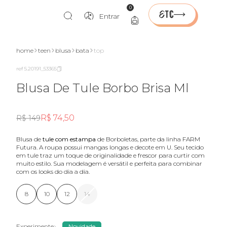
0
Entrar
home
teen
blusa
bata
top
ref 5.20191_53365
Blusa De Tule Borbo Brisa Ml
R$ 74,50
R$ 149
Blusa de
tule com estampa
de Borboletas, parte da linha FARM
Futura. A roupa possui mangas longas e decote em U. Seu tecido
em tule traz um toque de originalidade e frescor para curtir com
muito estilo. Sua modelagem é versátil e perfeita para combinar
com os looks do dia a dia.
8
10
12
14
Experimente
Novidade