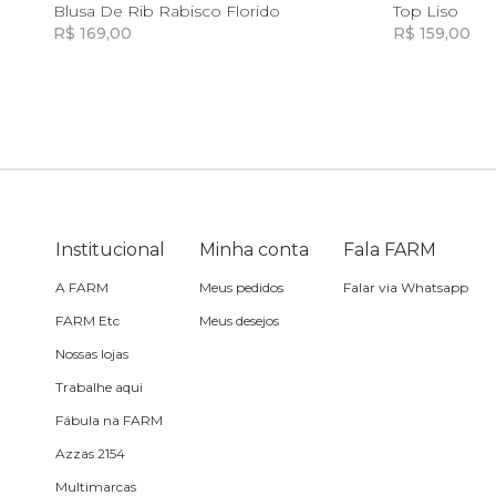
8
10
12
14
8
Blusa De Rib Rabisco Florido
Top Liso
R$ 169,00
R$ 159,00
Skate
Incluir na mochila
Sling
Toalha
Travesseiro
Institucional
Minha conta
Fala FARM
A FARM
Meus pedidos
Falar via Whatsapp
Vela
FARM Etc
Meus desejos
Nossas lojas
Trabalhe aqui
Fábula na FARM
Azzas 2154
Multimarcas