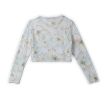
Estojo
Fone e headphone
Frescobol
Lancheira
Lenço
Mala
Meia