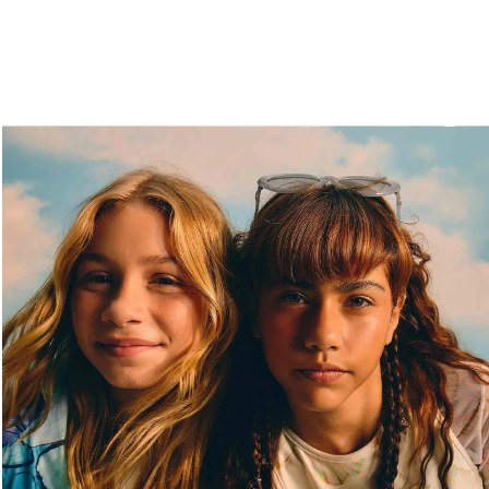
você merece 30% OFF pra comemorar com a gente
aproveita!