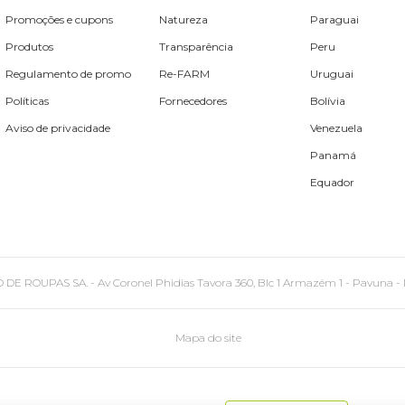
Promoções e cupons
Natureza
Paraguai
Produtos
Transparência
Peru
Regulamento de promo
Re-FARM
Uruguai
Políticas
Fornecedores
Bolívia
Aviso de privacidade
Venezuela
Panamá
Equador
PAS SA. - Av Coronel Phidias Tavora 360, Blc 1 Armazém 1 - Pavuna - Rio de
Mapa do site