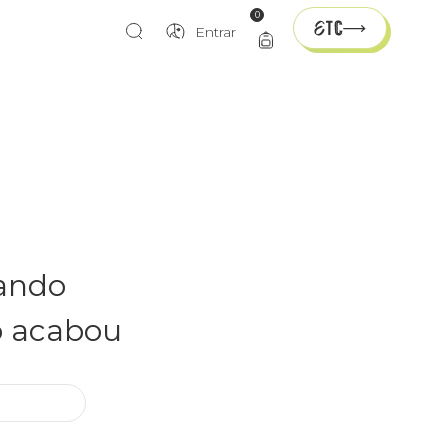
0
Entrar
rando
o acabou