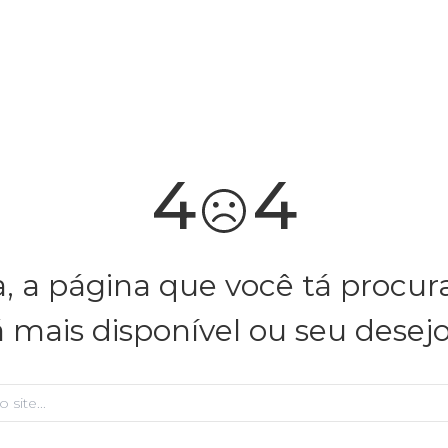
você merece 30% OFF pra comemorar com a gente
aproveita!
4
4
, a página que você tá procu
á mais disponível ou seu desej