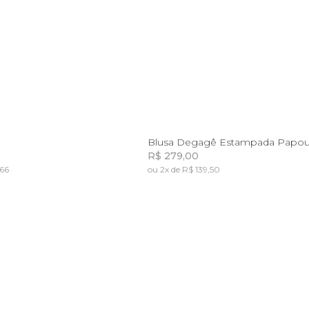
P
M
G
GG
PP
P
M
G
G
Blusa Degagê Estampada Papou
R$ 279,00
,66
ou 2x de R$ 139,50
Incluir na mochila
Incluir na mochila