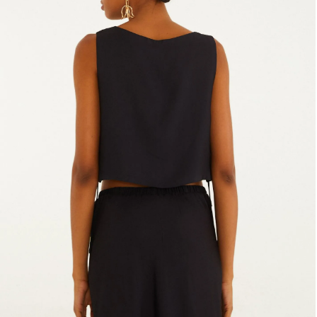
Frescobol
Lancheira
Lenço
Mala
Meia
Necessaire
Óculos de sol