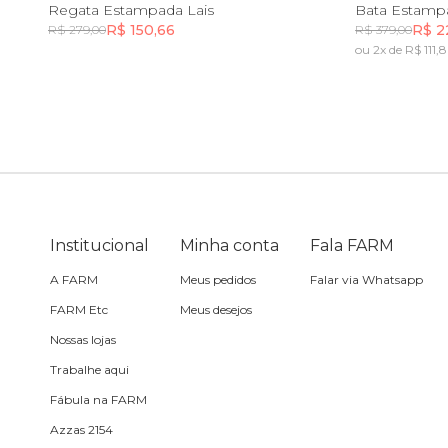
PP
P
M
G
GG
P
Regata Estampada Lais
Bata Estamp
R$ 150,66
R$ 2
R$ 279,00
R$ 379,00
Toalha
ou 2x de R$ 111,
Incluir na mochila
Travesseiro
Vela
Institucional
Minha conta
Fala FARM
A FARM
Meus pedidos
Falar via Whatsapp
FARM Etc
Meus desejos
Nossas lojas
Trabalhe aqui
Fábula na FARM
Azzas 2154