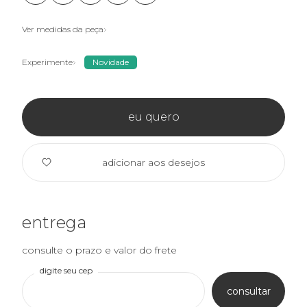
Ver medidas da peça
Experimente
Novidade
eu quero
adicionar aos desejos
entrega
consulte o prazo e valor do frete
digite seu cep
consultar