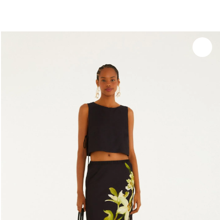
você merece 30% OFF pra comemorar com a gente
aproveita!
Experimente