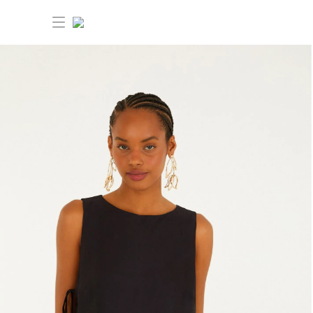
30% OFF ANIVERSÁRIO FARM
Novidades
Roupas
Novidades
Bazar
Roupas
Ver tudo
FARM Etc
Bazar