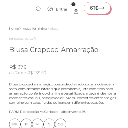
0
Entrar
home
moda feminina
blusa
ref 368983_56703
Blusa Cropped Amarração
R$ 279
ou 2x de R$ 139,50
blusa cropped amarração. possui decote redondo e modelagem
solta, com detalhes laterais que permitem ajuste com tiras para
amarração, conferindo charme e versatilidade. a peça é ideal para
momentos casuais, passeios ao ar livre ou encontros entre amigas.
combine com saias fluidas ou jeans em diferentes ocasiões.
FARM Rio, coleção As Cariocas - alto inverno 26.
PP
P
M
G
GG