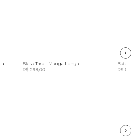
G
GG
la
Blusa Tricot Manga Longa
Bata Arte
R$ 298,00
R$ 649,0
Incluir na mochila