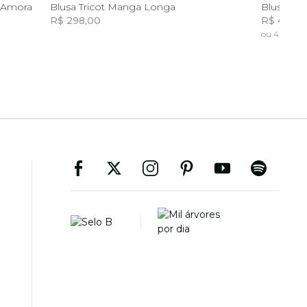
G
GG
e Amora
Blusa Tricot Manga Longa
Blusa Tr
R$ 298,00
R$ 449,0
ou 4x de R$ 
Incluir na mochila
Incluir na mochila