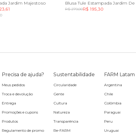
P
P
M
G
PP
P
M
G
G
ada Jardim Majestoso
Blusa Tule Estampada Jardim D
23,61
R$ 195,30
R$ 279,00
80
Incluir na mochila
Incluir na mochila
Precisa de ajuda?
Sustentabilidade
FARM Latam
Meus pedidos
Circularidade
Argentina
Troca e devolução
Gente
Chile
Entrega
Cultura
Colômbia
Promoções e cupons
Natureza
Paraguai
Produtos
Transparência
Peru
Regulamento de promo
Re-FARM
Uruguai