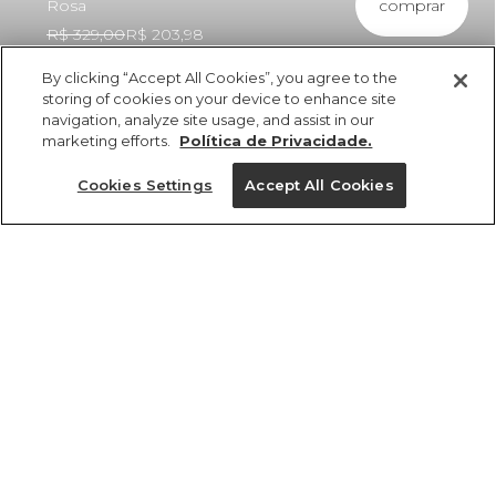
comprar
Rosa
R$ 329,00
R$ 203,98
By clicking “Accept All Cookies”, you agree to the
storing of cookies on your device to enhance site
navigation, analyze site usage, and assist in our
marketing efforts.
Política de Privacidade.
ref 362466_56624
Blusa Colete
Cookies Settings
Accept All Cookies
Estampada Da
Gema Rosa
Tamanhos
Tamanhos
Tamanhos
Tamanhos
R$ 329,00
R$ 203,98
2x R$ 101,99 sem juros
PP
PP
PP
PP
P
P
P
P
GG
M
M
M
M
G
G
G
GG
GG
GG
G
tamanhos
1 un.
PP
P
M
G
GG
1 un.
Ver medidas da peça
Ver medidas da peça
Ver medidas da peça
Ver medidas da peça