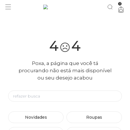
0
você merece 30% OFF pra comemorar com a gente
aproveita!
4
4
Poxa, a página que você tá
procurando não está mais disponível
ou seu desejo acabou
Novidades
Roupas