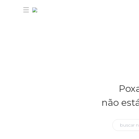
30% OFF ANIVERSÁRIO FARM
Novidades
Poxa
Roupas
Novidades
não est
Bazar
Roupas
Ver tudo
FARM Etc
Bazar