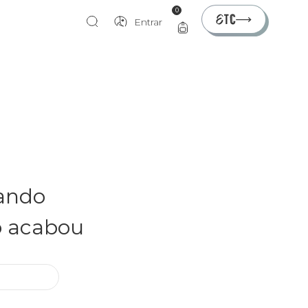
0
Entrar
rando
o acabou