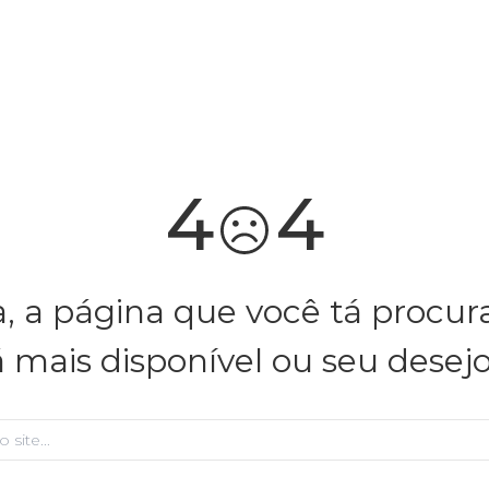
você merece 30% OFF pra comemorar com a gente
aproveita!
4
4
, a página que você tá procu
á mais disponível ou seu desej