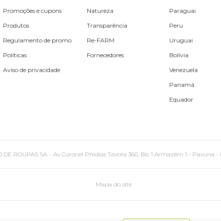
Promoções e cupons
Natureza
Paraguai
Produtos
Transparência
Peru
Regulamento de promo
Re-FARM
Uruguai
Políticas
Fornecedores
Bolívia
Aviso de privacidade
Venezuela
Panamá
Equador
PAS SA. - Av Coronel Phidias Tavora 360, Blc 1 Armazém 1 - Pavuna - Rio de
Mapa do site