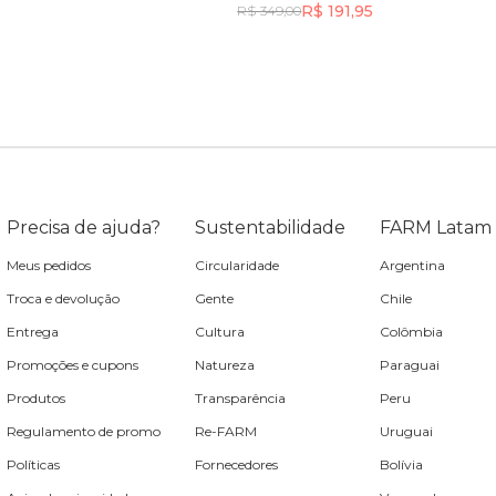
R$ 191,95
R$ 349,00
Incluir na mochila
Incluir na mochila
Incluir na mochila
Incluir na mochila
Precisa de ajuda?
Sustentabilidade
FARM Latam
Meus pedidos
Circularidade
Argentina
Troca e devolução
Gente
Chile
Entrega
Cultura
Colômbia
Promoções e cupons
Natureza
Paraguai
Produtos
Transparência
Peru
Regulamento de promo
Re-FARM
Uruguai
Políticas
Fornecedores
Bolívia