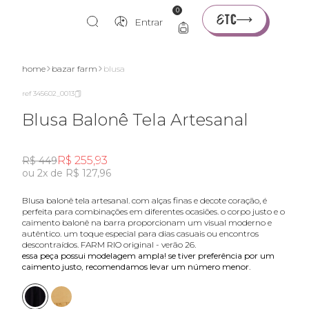
0
Entrar
home
bazar farm
blusa
ref 345602_0013
Blusa Balonê Tela Artesanal
R$ 255,93
R$ 449
ou 2x de R$ 127,96
blusa balonê tela artesanal. com alças finas e decote coração, é
perfeita para combinações em diferentes ocasiões. o corpo justo e o
caimento balonê na barra proporcionam um visual moderno e
autêntico. um toque especial para dias casuais ou encontros
descontraídos. FARM RIO original - verão 26.
essa peça possui modelagem ampla! se tiver preferência por um
caimento justo, recomendamos levar um número menor.