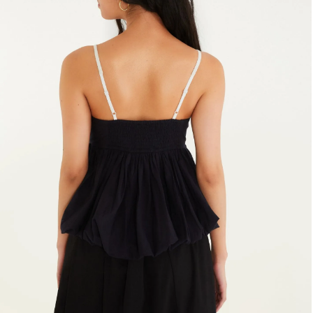
Fone e headphone
Frescobol
Lancheira
Lenço
Mala
Meia
Necessaire