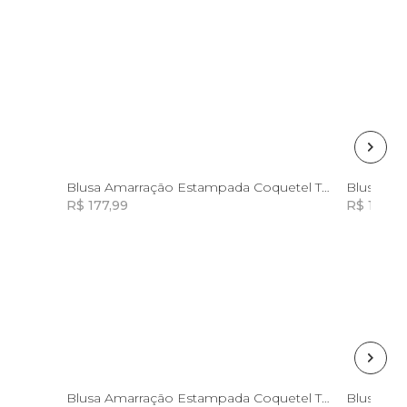
GG
Blusa Amarração Estampada Coquetel Tropical
Blusa De
R$ 177,99
R$ 149,0
Incluir na mochila
GG
Blusa Amarração Estampada Coquetel Tropical
Blusa Le