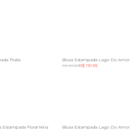
GG
PP
ada Thalia
Blusa Estampada Lago Do Amor
R$ 191,95
R$ 349,00
Incluir na mochila
Incluir na mochila
Incluir na mochila
P
PP
 Estampada Floral Nina
Blusa Estampada Lago Do Amor