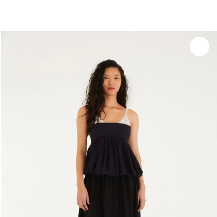
você merece 30% OFF pra comemorar com a gente
aproveita!
Experimente