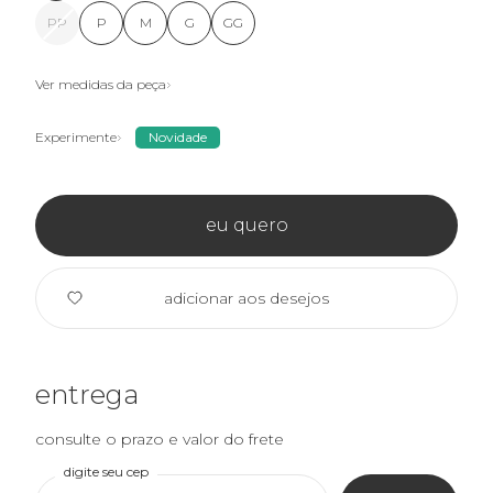
PP
P
M
G
GG
Ver medidas da peça
Experimente
Novidade
eu quero
adicionar aos desejos
entrega
consulte o prazo e valor do frete
digite seu cep