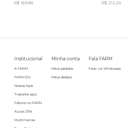
R$ 169,86
R$ 212,24
Sling
Incluir na mochila
Incluir na mochila
Toalha
Travesseiro
Institucional
Minha conta
Fala FARM
Vela
A FARM
Meus pedidos
Falar via Whatsapp
FARM Etc
Meus desejos
Nossas lojas
Trabalhe aqui
Fábula na FARM
Azzas 2154
Multimarcas