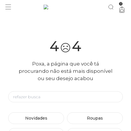
0
você merece 30% OFF pra comemorar com a gente
aproveita!
4
4
Poxa, a página que você tá
procurando não está mais disponível
ou seu desejo acabou
Novidades
Roupas