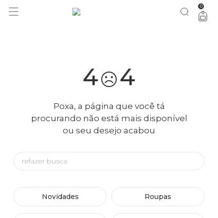
0
você merece 30% OFF pra comemorar com a gente
aproveita!
4
4
Poxa, a página que você tá
procurando não está mais disponível
ou seu desejo acabou
Novidades
Roupas