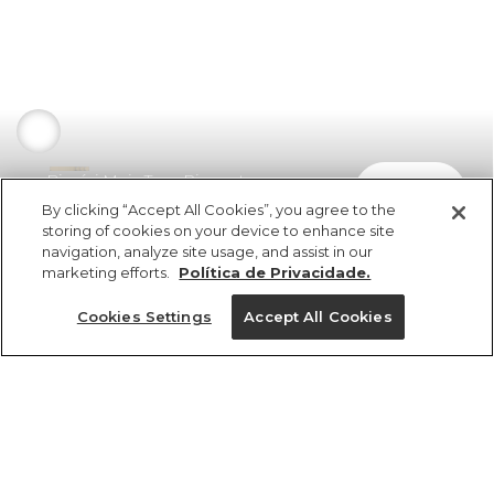
Biquíni Meia Taça Pingentes
comprar
R$ 349,00
By clicking “Accept All Cookies”, you agree to the
storing of cookies on your device to enhance site
navigation, analyze site usage, and assist in our
marketing efforts.
Política de Privacidade.
Cookies Settings
Accept All Cookies
ref 354871_0288
Biquíni Meia Taça
Pingentes
Tamanhos
R$ 349,00
3x R$ 116,33 sem juros