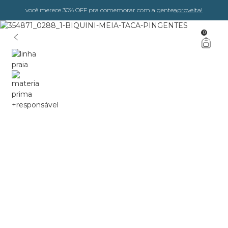
você merece 30% OFF pra comemorar com a gente
aproveita!
0