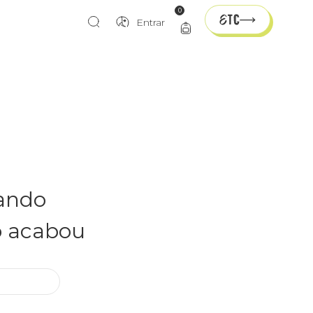
0
Entrar
rando
o acabou