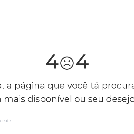
você merece 30% OFF pra comemorar com a gente
aproveita!
4
4
, a página que você tá procu
á mais disponível ou seu desej