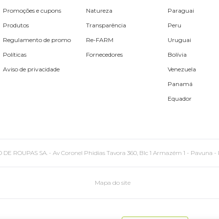
Promoções e cupons
Natureza
Paraguai
Produtos
Transparência
Peru
Regulamento de promo
Re-FARM
Uruguai
Políticas
Fornecedores
Bolívia
Aviso de privacidade
Venezuela
Panamá
Equador
PAS SA. - Av Coronel Phidias Tavora 360, Blc 1 Armazém 1 - Pavuna - Rio de
Mapa do site