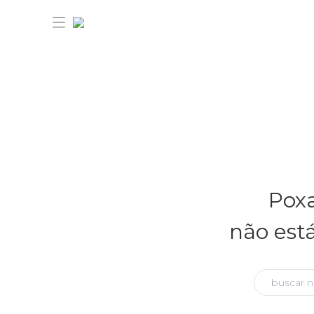
30% OFF ANIVERSÁRIO FARM
Novidades
Poxa
Roupas
Novidades
não est
Bazar
Roupas
Ver tudo
FARM Etc
Bazar