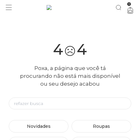
0
você merece 30% OFF pra comemorar com a gente
aproveita!
4
4
Poxa, a página que você tá
procurando não está mais disponível
ou seu desejo acabou
Novidades
Roupas