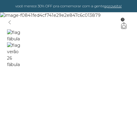
você merece 30% OFF pra comemorar com a gente
aproveita!
0