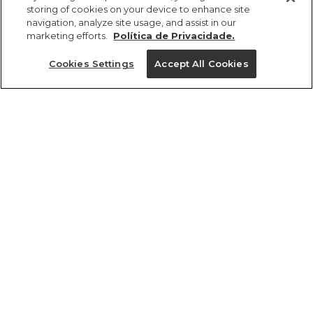
storing of cookies on your device to enhance site
navigation, analyze site usage, and assist in our
marketing efforts.
Política de Privacidade.
Cookies Settings
Accept All Cookies
ref 5.19453_07436
Bermuda Tom
Moletom
Tamanhos
R$ 189,00
2
4
6
8
cores
1 un.
1 un.
Ver medidas da peça
tamanhos
2
4
6
8