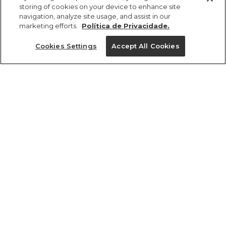
storing of cookies on your device to enhance site
navigation, analyze site usage, and assist in our
marketing efforts.
Política de Privacidade.
Cookies Settings
Accept All Cookies
ref 5.19453_2028
Bermuda Tom
Moletom
Tamanhos
R$ 189,00
2
4
6
8
cores
1 un.
1 un.
Ver medidas da peça
tamanhos
2
4
6
8