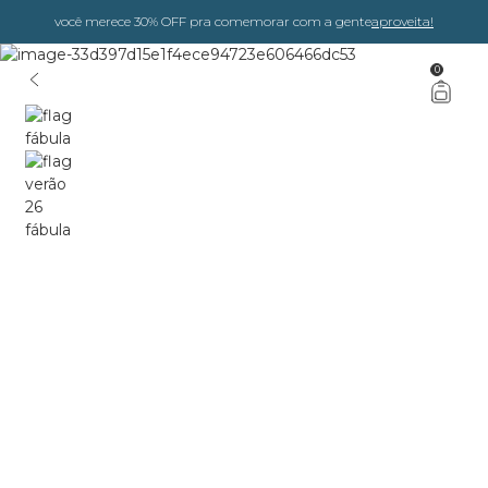
você merece 30% OFF pra comemorar com a gente
aproveita!
0