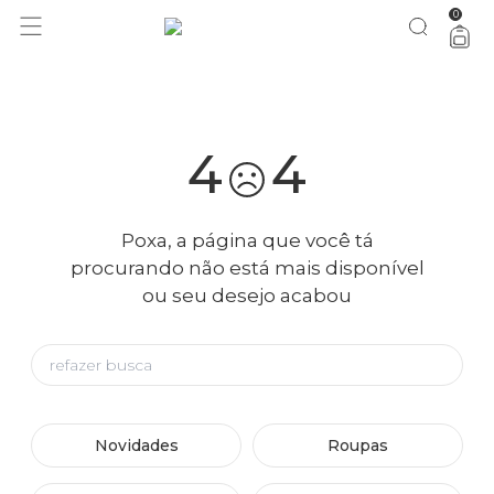
0
você merece 30% OFF pra comemorar com a gente
aproveita!
4
4
Poxa, a página que você tá
procurando não está mais disponível
ou seu desejo acabou
Novidades
Roupas