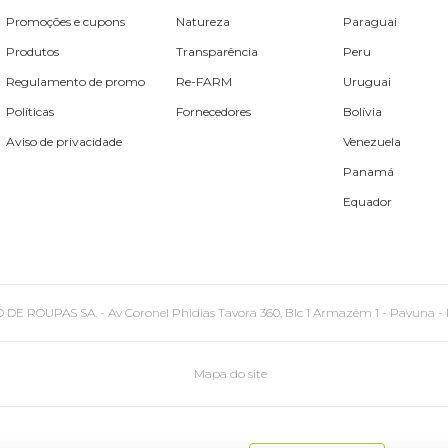
Promoções e cupons
Natureza
Paraguai
Produtos
Transparência
Peru
Regulamento de promo
Re-FARM
Uruguai
Políticas
Fornecedores
Bolívia
Aviso de privacidade
Venezuela
Panamá
Equador
PAS SA. - Av Coronel Phidias Tavora 360, Blc 1 Armazém 1 - Pavuna - Rio de
Mapa do site