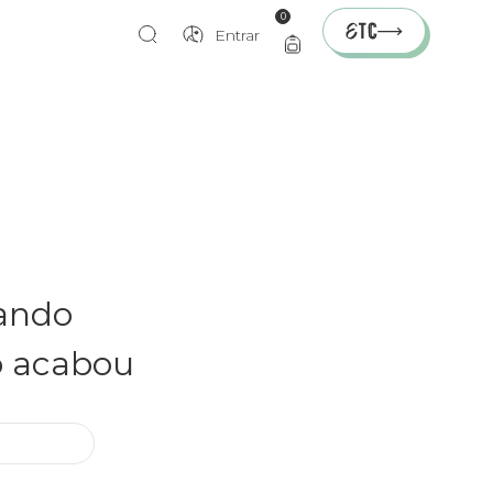
0
Entrar
rando
o acabou