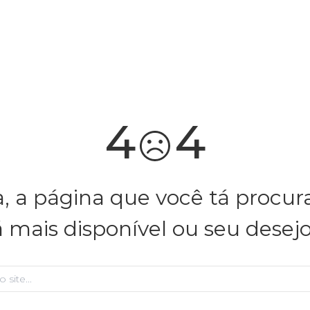
4
4
, a página que você tá procu
á mais disponível ou seu desej