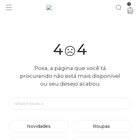
0
você merece 30% OFF pra comemorar com a gente
aproveita!
4
4
Poxa, a página que você tá
procurando não está mais disponível
ou seu desejo acabou
Novidades
Roupas