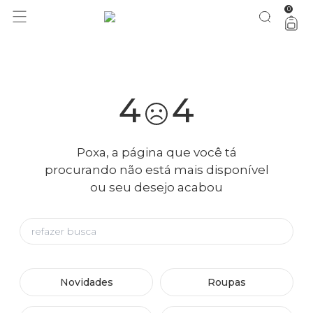
0
você merece 30% OFF pra comemorar com a gente
aproveita!
4
4
Poxa, a página que você tá
procurando não está mais disponível
ou seu desejo acabou
Novidades
Roupas