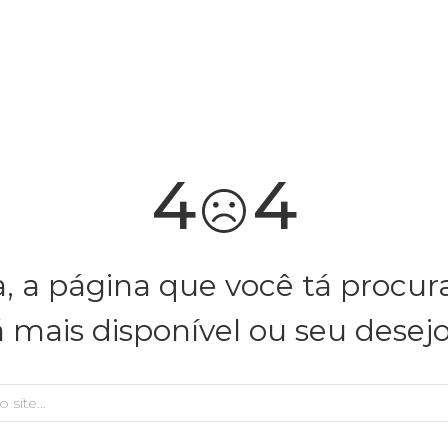
4
4
, a página que você tá procu
á mais disponível ou seu desej