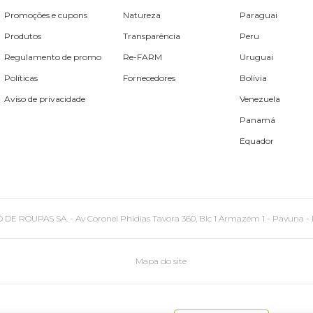
Promoções e cupons
Natureza
Paraguai
Produtos
Transparência
Peru
Regulamento de promo
Re-FARM
Uruguai
Políticas
Fornecedores
Bolívia
Aviso de privacidade
Venezuela
Panamá
Equador
PAS SA. - Av Coronel Phidias Tavora 360, Blc 1 Armazém 1 - Pavuna - Rio de
Mapa do site