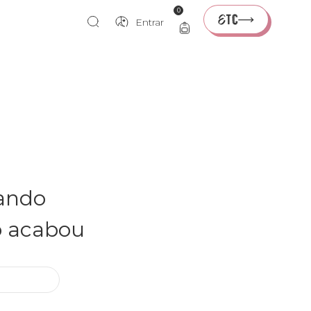
0
Entrar
rando
o acabou