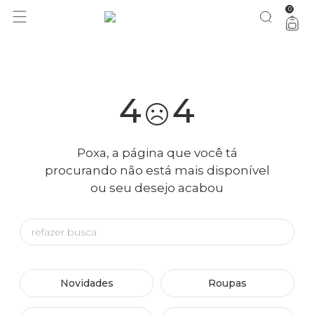
0
você merece 30% OFF pra comemorar com a gente
aproveita!
4
4
Poxa, a página que você tá
procurando não está mais disponível
ou seu desejo acabou
Novidades
Roupas