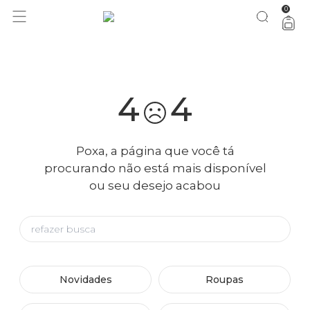
0
você merece 30% OFF pra comemorar com a gente
aproveita!
4
4
Poxa, a página que você tá
procurando não está mais disponível
ou seu desejo acabou
Novidades
Roupas