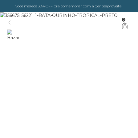
você merece 30% OFF pra comemorar com a gente
aproveita!
0