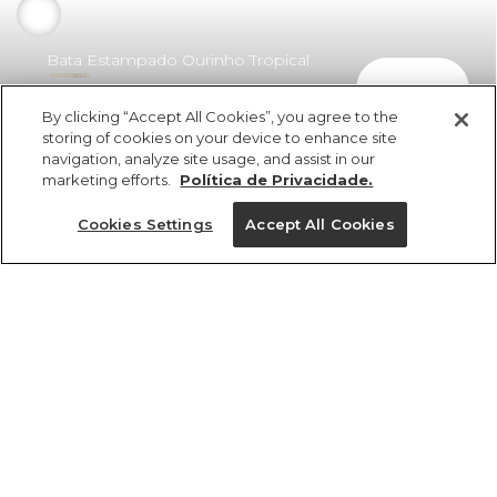
Bata Estampado Ourinho Tropical
comprar
Preto
By clicking “Accept All Cookies”, you agree to the
R$ 429,00
R$ 240,24
storing of cookies on your device to enhance site
navigation, analyze site usage, and assist in our
marketing efforts.
Política de Privacidade.
Cookies Settings
Accept All Cookies
ref 356675_56221
Bata Estampado
Ourinho Tropical
Tamanhos
Preto
R$ 429,00
R$ 240,24
PP
M
G
P
GG
2x R$ 120,12 sem juros
1 un.
tamanhos