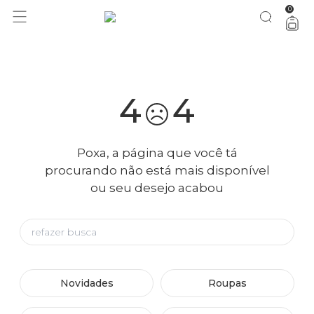
0
bazar FARM Rio: tudo 50% OFF
vem ver
4
4
Poxa, a página que você tá
procurando não está mais disponível
ou seu desejo acabou
Novidades
Roupas